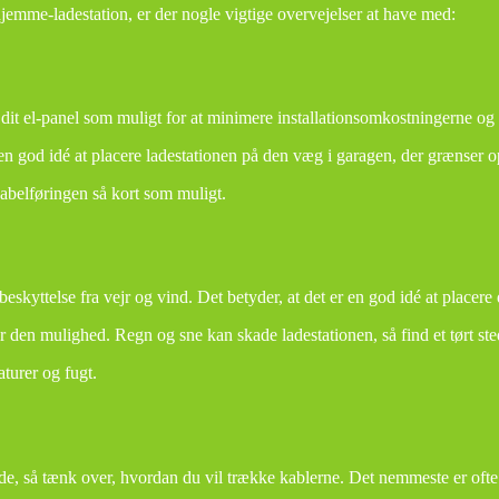
hjemme-ladestation, er der nogle vigtige overvejelser at have med:
 dit el-panel som muligt for at minimere installationsomkostningerne og
en god idé at placere ladestationen på den væg i garagen, der grænser op
kabelføringen så kort som muligt.
eskyttelse fra vejr og vind. Det betyder, at det er en god idé at placere
ar den mulighed. Regn og sne kan skade ladestationen, så find et tørt ste
turer og fugt.
dde, så tænk over, hvordan du vil trække kablerne. Det nemmeste er ofte