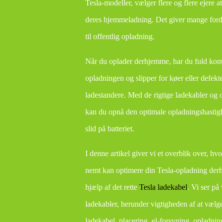
Tesla-modeller, vælger flere og flere ejere a
deres hjemmeladning. Det giver mange forde
til offentlig opladning.
Når du oplader derhjemme, har du fuld kont
opladningen og slipper for køer eller defekte
ladestandere. Med de rigtige ladekabler og
kan du opnå den optimale opladningshasti
slid på batteriet.
I denne artikel giver vi et overblik over, hv
nemt kan optimere din Tesla-opladning de
hjælp af det rette
Tesla ladekabel
. Vi ser på
ladekabler, herunder vigtigheden af at vælge
ladekabel, placering, el-forsyning, opladnin