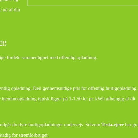
e ud af din
ng
lige fordele sammenlignet med offentlig opladning.
ntlig opladning. Den gennemsnitlige pris for offentlig hurtigopladning 
r hjemmeopladning typisk ligger på 1-1,50 kr. pr. kWh afhængig af dit
undgår du dyre hurtigopladninger undervejs. Selvom
Tesla-ejere
har gra
stadig for strømforbruget.