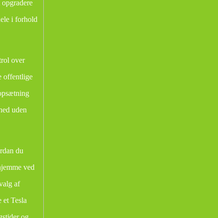
t opgradere
le i forhold
rol over
 offentlige
 opsætning
ghed uden
ordan du
rhjemme ved
 valg af
 et Tesla
gstider og