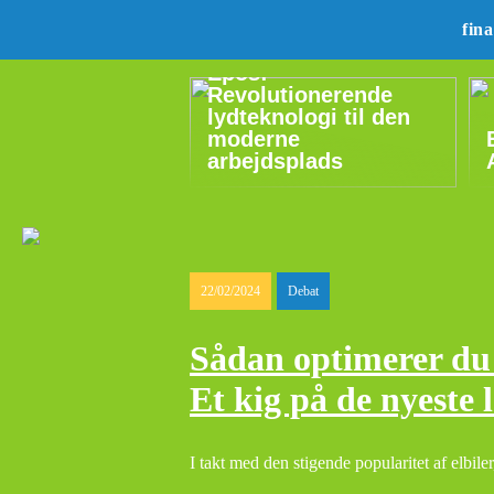
fin
Epos:
Revolutionerende
lydteknologi til den
moderne
arbejdsplads
22/02/2024
Debat
Sådan optimerer du
Et kig på de nyeste 
I takt med den stigende popularitet af elbiler