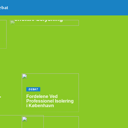
E14 LED –
ebat
energibesparende og
effektiv belysning
DEBAT
:
Fordelene Ved
Professionel Isolering
i København