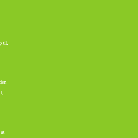
 til,
 den
d,
 at