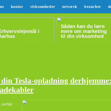
ans
kontor
virksomheder
netværk
brancher
d
Sådan kan du lære
Erhvervslejemål i
mere om marketing
Aarhus
til din virksomhed
 din Tesla-opladning derhjemme
ladekabler
, særligt