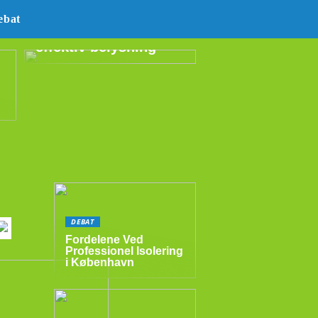
E14 LED –
ebat
energibesparende og
effektiv belysning
DEBAT
Fordelene Ved
Professionel Isolering
i København