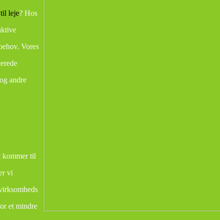
il leje
? Hos
aktive
 behov. Vores
cerede
 og andre
et kommer til
er vi
n virksomheds
or et mindre