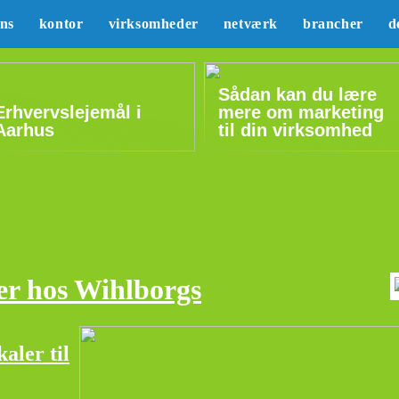
ans
kontor
virksomheder
netværk
brancher
d
Sådan kan du lære
Erhvervslejemål i
mere om marketing
Aarhus
til din virksomhed
er hos Wihlborgs
aler til