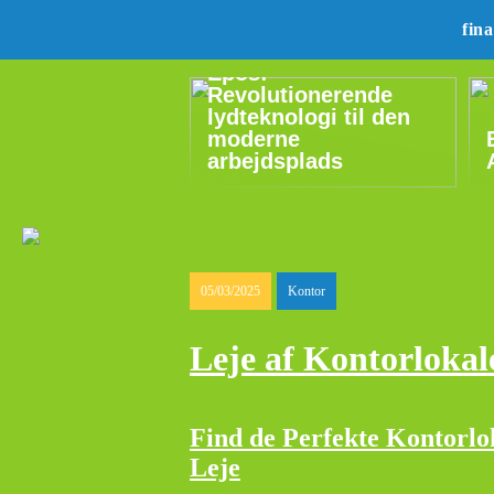
fin
Epos:
Revolutionerende
lydteknologi til den
moderne
arbejdsplads
05/03/2025
Kontor
Leje af Kontorlokal
Find de Perfekte Kontorlok
Leje