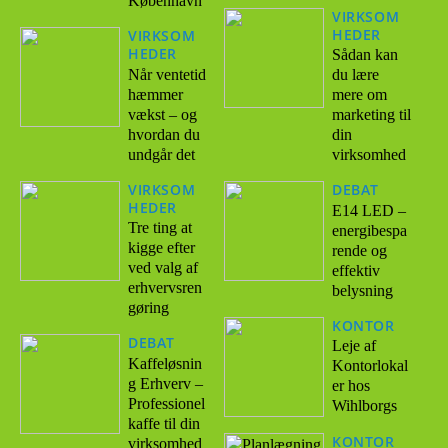
København
VIRKSOM
HEDER
VIRKSOM
HEDER
Sådan kan
Når ventetid
du lære
hæmmer
mere om
vækst – og
marketing til
hvordan du
din
undgår det
virksomhed
VIRKSOM
DEBAT
HEDER
E14 LED –
Tre ting at
energibespa
kigge efter
rende og
ved valg af
effektiv
erhvervsren
belysning
gøring
KONTOR
DEBAT
Leje af
Kaffeløsnin
Kontorlokal
g Erhverv –
er hos
Professionel
Wihlborgs
kaffe til din
KONTOR
virksomhed