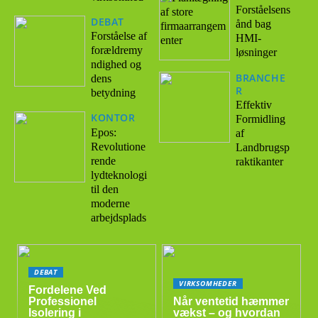
Forståelsens
DEBAT
ånd bag
Forståelse af
HMI-
forældremy
løsninger
ndighed og
BRANCHE
dens
R
betydning
Effektiv
KONTOR
Formidling
Epos:
af
Revolutione
Landbrugsp
rende
raktikanter
lydteknologi
til den
moderne
arbejdsplads
DEBAT
VIRKSOMHEDER
Fordelene Ved
Professionel
Når ventetid hæmmer
Isolering i
vækst – og hvordan