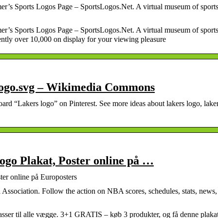
r’s Sports Logos Page – SportsLogos.Net. A virtual museum of sport
r’s Sports Logos Page – SportsLogos.Net. A virtual museum of sport
rently over 10,000 on display for your viewing pleasure
 logo.svg – Wikimedia Commons
rd “Lakers logo” on Pinterest. See more ideas about lakers logo, laker
logo Plakat, Poster online på …
ter online på Europosters
ll Association. Follow the action on NBA scores, schedules, stats, news,
asser til alle vægge. 3+1 GRATIS – køb 3 produkter, og få denne plaka