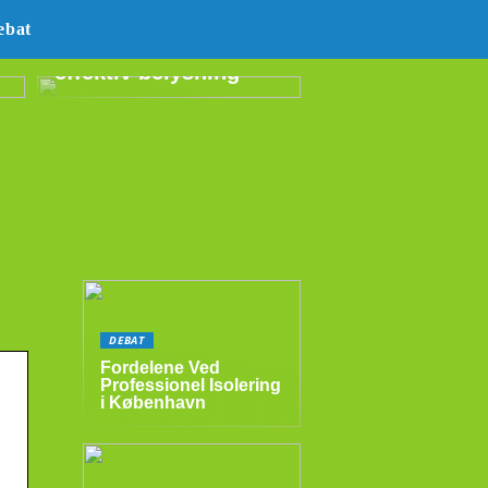
E14 LED –
ebat
energibesparende og
effektiv belysning
DEBAT
Fordelene Ved
Professionel Isolering
i København