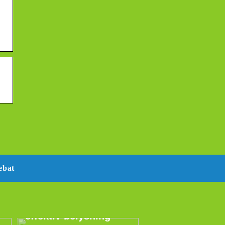
ebat
E14 LED –
energibesparende og
effektiv belysning