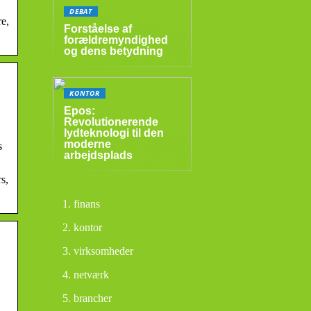
DEBAT
re,
Forståelse af
forældremyndighed
og dens betydning
KONTOR
Epos:
Revolutionerende
lydteknologi til den
moderne
s
arbejdsplads
s,
finans
kontor
virksomheder
netværk
brancher