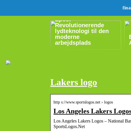
fin
Epos:
Revolutionerende
lydteknologi til den
moderne
arbejdsplads
Lakers logo
http s://www.sportslogos.net › logos
Los Angeles Lakers Logos
Los Angeles Lakers Logos – National Bas
SportsLogos.Net