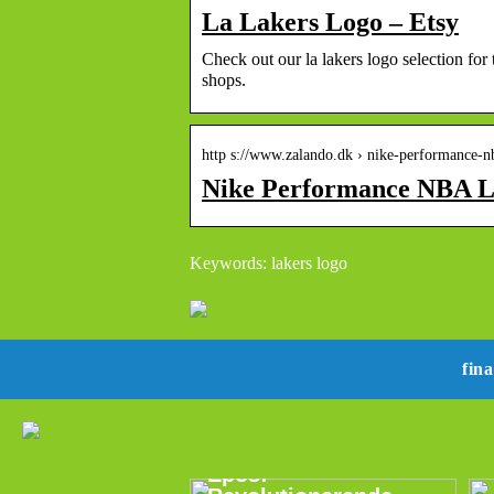
La Lakers Logo – Etsy
Check out our la lakers logo selection for
shops.
http s://www.zalando.dk › nike-performance-
Nike Performance NB
Keywords: lakers logo
fin
Epos: