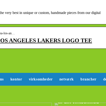
 the very best in unique or custom, handmade pieces from our digital
nba-los-an…
A LOS ANGELES LAKERS LOGO TEE
ans
kontor
virksomheder
netværk
brancher
d
Sådan kan du lære
mere om marketing
til din virksomhed