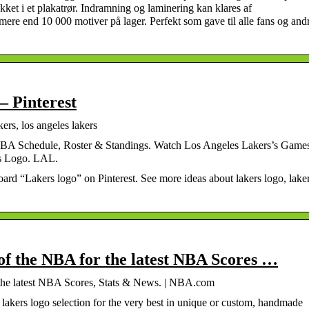
pakket i et plakatrør. Indramning og laminering kan klares af
 mere end 10 000 motiver på lager. Perfekt som gave til alle fans og and
– Pinterest
kers, los angeles lakers
 NBA Schedule, Roster & Standings. Watch Los Angeles Lakers’s Game
s Logo. LAL.
rd “Lakers logo” on Pinterest. See more ideas about lakers logo, laker
e of the NBA for the latest NBA Scores …
r the latest NBA Scores, Stats & News. | NBA.com
lakers logo selection for the very best in unique or custom, handmade