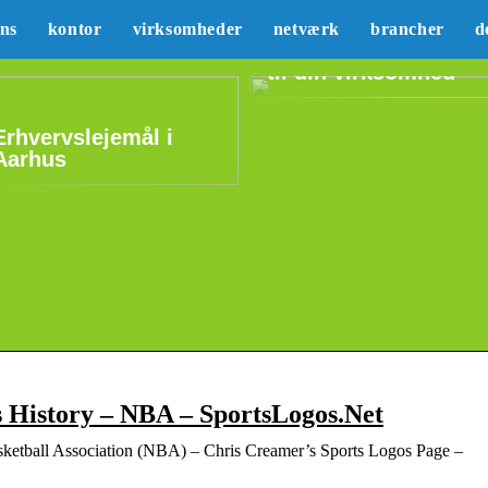
Sådan kan du lære
ans
kontor
virksomheder
netværk
brancher
d
mere om marketing
til din virksomhed
Erhvervslejemål i
Aarhus
 History – NBA – SportsLogos.Net
ketball Association (NBA) – Chris Creamer’s Sports Logos Page –