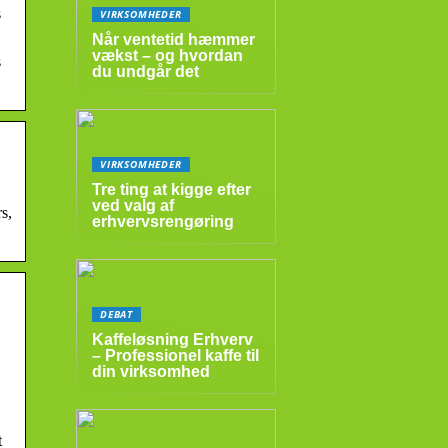
s
VIRKSOMHEDER
Når ventetid hæmmer
vækst – og hvordan
s
du undgår det
VIRKSOMHEDER
Tre ting at kigge efter
ved valg af
s,
erhvervsrengøring
DEBAT
Kaffeløsning Erhverv
– Professionel kaffe til
din virksomhed
t