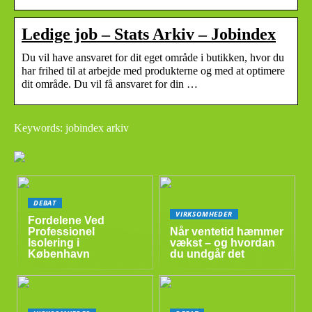
Ledige job – Stats Arkiv – Jobindex
Du vil have ansvaret for dit eget område i butikken, hvor du
har frihed til at arbejde med produkterne og med at optimere
dit område. Du vil få ansvaret for din …
Keywords: jobindex arkiv
DEBAT
VIRKSOMHEDER
Fordelene Ved
Professionel
Når ventetid hæmmer
Isolering i
vækst – og hvordan
København
du undgår det