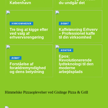
København
du undgår det
VIRKSOMHEDER
DEBAT
Tre ting at kigge efter
Kaffeløsning Erhverv
ved valg af
– Professionel kaffe
erhvervsrengøring
til din virksomhed
KONTOR
Epos:
DEBAT
Revolutionerende
Forståelse af
lydteknologi til den
forældremyndighed
moderne
og dens betydning
arbejdsplads
Himmelske Pizzaoplevelser ved Gislinge Pizza & Grill